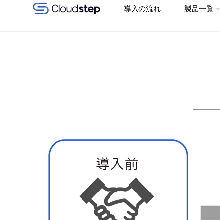
Google
導入の流れ
製品一覧
コ
Workspace (旧G
Suite) 連携クラ
ン
ウド型グループ
ウェア
テ
「Cloudstep（ク
ラウドステッ
ン
プ）」
ツ
へ
ス
キ
ッ