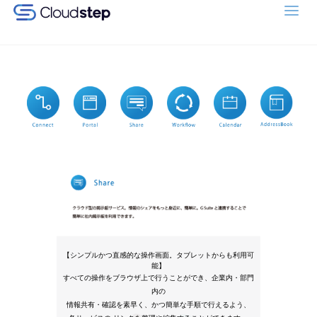
Google
Workspace (旧G
Suite) 連携クラウ
ド型グループウ
ェア
「Cloudstep（ク
ラウドステッ
プ）」
【シンプルかつ直感的な操作画面。タブレットからも利用可
能】
すべての操作をブラウザ上で行うことができ、企業内・部門
内の
情報共有・確認を素早く、かつ簡単な手順で行えるよう、