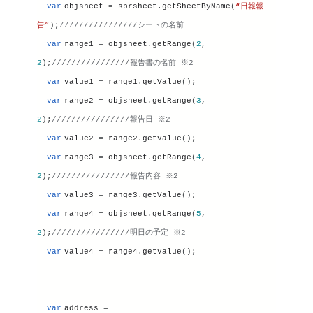
var
objsheet
 = 
sprsheet
.
getSheetByName
(
“日報報
告”
);
////////////////シートの名前
var
range1
 = 
objsheet
.
getRange
(
2
, 
2
);
////////////////報告書の名前 ※2
var
value1
 = 
range1
.
getValue
();
var
range2
 = 
objsheet
.
getRange
(
3
, 
2
);
////////////////報告日 ※2
var
value2
 = 
range2
.
getValue
();
var
range3
 = 
objsheet
.
getRange
(
4
, 
2
);
////////////////報告内容 ※2
var
value3
 = 
range3
.
getValue
();
var
range4
 = 
objsheet
.
getRange
(
5
, 
2
);
////////////////明日の予定 ※2
var
value4
 = 
range4
.
getValue
();
var
address
 = 