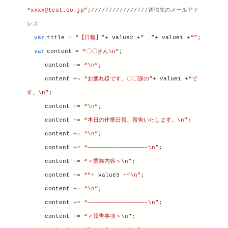
“xxxx@test.co.jp”
;
////////////////送信先のメールアド
レス
var
title
 = 
“【日報】”
+ 
value2
 +
” _”
+ 
value1
 +
“”
;
var
content
 = 
“〇〇さん\n”
;
content
 += 
“\n”
;
content
 += 
“お疲れ様です。〇〇課の”
+ 
value1
 +
“で
す。\n”
;
content
 += 
“\n”
;
content
 += 
“本日の作業日報、報告いたします。\n”
;
content
 += 
“\n”
;
content
 += 
“————————————————–\n”
;
content
 += 
“＜業務内容＞\n”
;
content
 += 
“”
+ 
value3
 +
“\n”
;
content
 += 
“\n”
;
content
 += 
“————————————————–\n”
;
content
 += 
“＜報告事項＞\n”
;