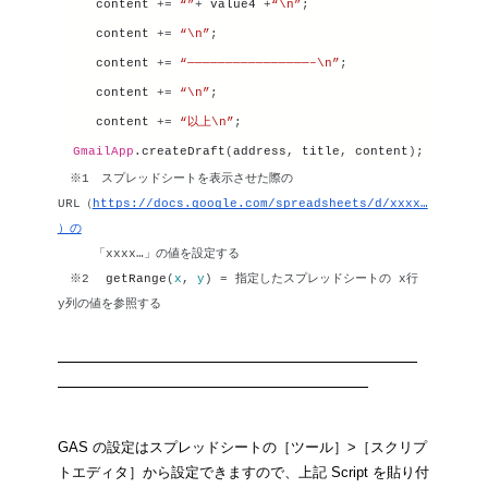
content
 += 
“”
+ 
value4
 +
“\n”
;
content
 += 
“\n”
;
content
 += 
“————————————————–\n”
;
content
 += 
“\n”
;
content
 += 
“以上\n”
;
GmailApp
.
createDraft
(
address
, 
title
, 
content
);
　※1　スプレッドシートを表示させた際の 
URL（
https://docs.google.com/spreadsheets/d/xxxx…
）の
　　　「xxxx…」の値を設定する
　※2
getRange
(
x
, 
y
) = 指定したスプレッドシートの x行 
y列の値を参照する
——————————————————————
———————————————————
GAS の設定はスプレッドシートの［ツール］>［スクリプ
トエディタ］から設定できますので、上記 Script を貼り付