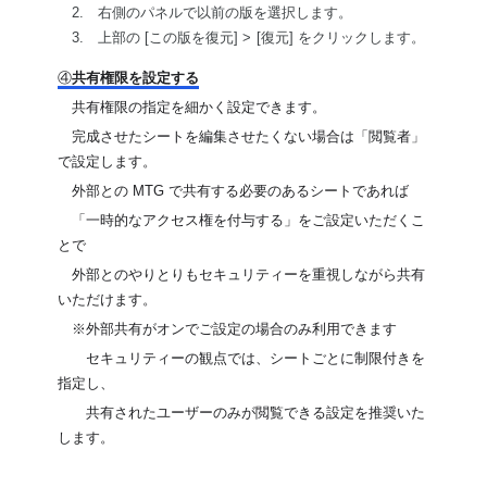
　2.　右側のパネルで以前の版を選択します。
　3.　上部の [この版を復元] > 
[復元] をクリックします。
④
共有権限を設定する
　共有権限の指定を細かく設定できます。
　完成させたシートを編集させたくない場合は「閲覧者」
で設定します。
　外部との MTG で共有する必要のあるシートであれば
　「一時的なアクセス権を付与する」をご設定いただくこ
とで
　外部とのやりとりもセキュリティーを重視しながら共有
いただけます。
　※外部共有がオンでご設定の場合のみ利用できます
　　セキュリティーの観点では、
シートごとに制限付きを
指定し、
　　共有されたユーザーのみが閲覧できる設定を
推奨いた
します。