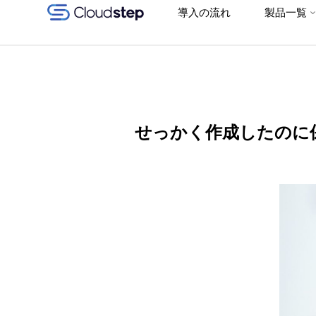
Google
導入の流れ
製品一覧
コ
Workspace (旧G
Suite) 連携クラ
ン
ウド型グループ
ウェア
テ
「Cloudstep（ク
ラウドステッ
ン
せっかく作成したのに
プ）」
ツ
へ
ス
キ
ッ