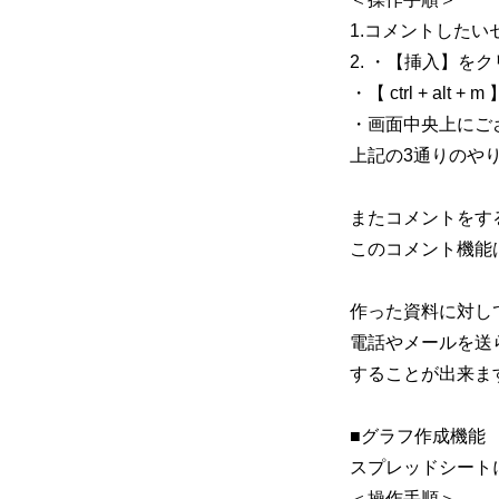
1.コメントした
2. ・【挿入】
・【 ctrl + alt
・画面中央上にご
上記の3通りのや
またコメントをす
このコメント機能
作った資料に対し
電話やメールを送
することが出来ま
■グラフ作成機能
スプレッドシート
＜操作手順＞